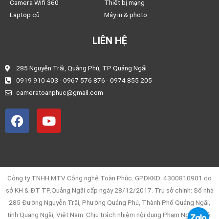
Camera Wifi 360
Thiết bị mạng
Laptop cũ
Máy in & photo
LIÊN HỆ
285 Nguyễn Trãi, Quảng Phú, TP Quảng Ngãi
0919 910 403 - 0967 576 876 - 0974 855 205
cameratoanphuc@gmail.com
F
Y
a
o
c
u
e
t
b
u
o
b
Công ty TNHH MTV Công nghệ Toàn Phúc. GPDKKD: 4300810901 do
o
e
sở KH & ĐT TP.Quảng Ngãi cấp ngày 28/12/2017. Trụ sở chính: Số nhà
k
285 Đường Nguyễn Trãi, Phường Quảng Phú, Thành Phố Quảng Ngãi,
tỉnh Quảng Ngãi, Việt Nam. Chịu trách nhiệm nội dung Phạm Ngọc Huệ.