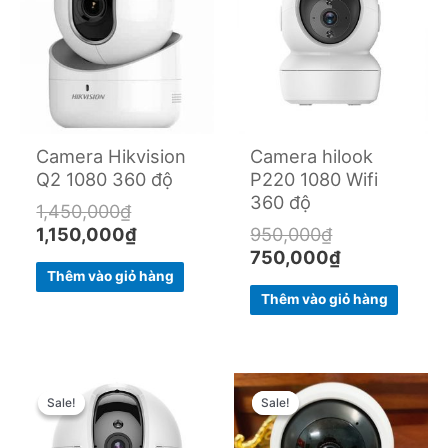
1,450,000₫.
1,150,000₫.
950,000₫.
750,000₫.
Camera Hikvision
Camera hilook
Q2 1080 360 độ
P220 1080 Wifi
360 độ
1,450,000
₫
1,150,000
₫
950,000
₫
750,000
₫
Thêm vào giỏ hàng
Thêm vào giỏ hàng
Original
Current
Original
Current
price
price
price
price
Sale!
Sale!
Sale!
Sale!
was:
is:
was:
is: