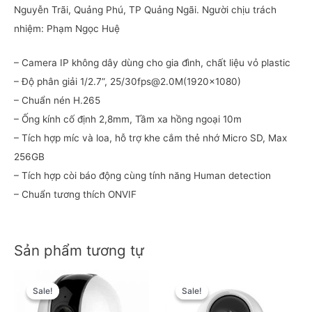
Nguyễn Trãi, Quảng Phú, TP Quảng Ngãi. Người chịu trách
nhiệm: Phạm Ngọc Huệ
– Camera IP không dây dùng cho gia đình, chất liệu vỏ plastic
– Độ phân giải 1/2.7”, 25/
30fps@2.0M
(1920×1080)
– Chuẩn nén H.265
– Ống kính cố định 2,8mm, Tầm xa hồng ngoại 10m
– Tích hợp míc và loa, hỗ trợ khe cắm thẻ nhớ Micro SD, Max
256GB
– Tích hợp còi báo động cùng tính năng Human detection
– Chuẩn tương thích ONVIF
Sản phẩm tương tự
Original
Current
Original
Current
price
price
price
price
Sale!
Sale!
Sale!
Sale!
was:
is:
was:
is: