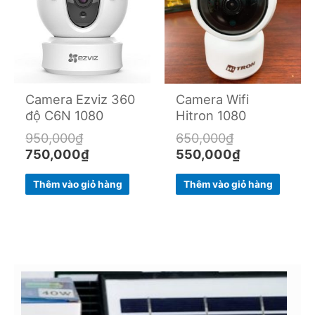
950,000₫.
750,000₫.
650,000₫.
550,000₫.
Camera Ezviz 360
Camera Wifi
độ C6N 1080
Hitron 1080
950,000
₫
650,000
₫
750,000
₫
550,000
₫
Thêm vào giỏ hàng
Thêm vào giỏ hàng