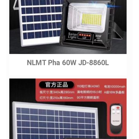
NLMT Pha 60W JD-8860L
Gửi