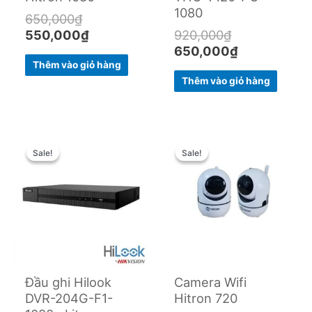
1080
650,000
₫
550,000
₫
920,000
₫
650,000
₫
Thêm vào giỏ hàng
Thêm vào giỏ hàng
Original
Current
Original
Current
price
price
price
price
Sale!
Sale!
Sale!
Sale!
was:
is:
was:
is:
2,140,000₫.
1,200,000₫.
550,000₫.
400,000₫.
Đầu ghi Hilook
Camera Wifi
DVR-204G-F1-
Hitron 720