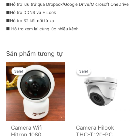
■Hỗ trợ lưu trữ qua Dropbox/Google Drive/Microsoft OneDrive
■Hỗ trợ DDNS và HiLook
■Hỗ trợ 32 kết nối từ xa
■ Hỗ trợ xem lại cùng lúc nhiều kênh
Sản phẩm tương tự
Original
Current
Original
Current
price
price
price
price
Sale!
Sale!
Sale!
Sale!
was:
is:
was:
is:
650,000₫.
550,000₫.
920,000₫.
650,000₫.
Camera Wifi
Camera Hilook
Hitron 1080
THC-T120-PC