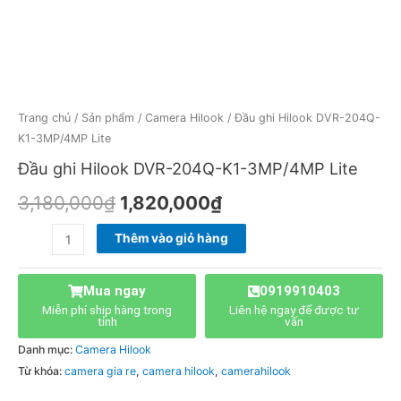
Trang chủ
/
Sản phẩm
/
Camera Hilook
/ Đầu ghi Hilook DVR-204Q-
K1-3MP/4MP Lite
Đầu ghi Hilook DVR-204Q-K1-3MP/4MP Lite
3,180,000
₫
1,820,000
₫
Thêm vào giỏ hàng
Mua ngay
0919910403
Miễn phí ship hàng trong
Liên hệ ngay để được tư
tỉnh
vấn
Danh mục:
Camera Hilook
Từ khóa:
camera gia re
,
camera hilook
,
camerahilook