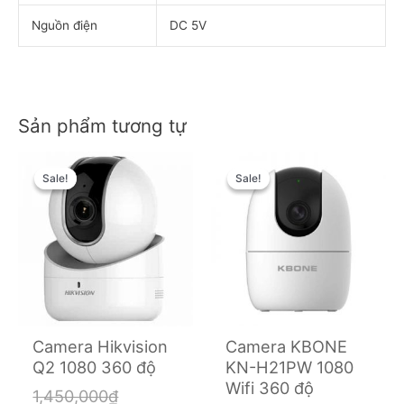
Nguồn điện
DC 5V
Sản phẩm tương tự
Original
Current
Original
Current
price
price
price
price
Sale!
Sale!
Sale!
Sale!
was:
is:
was:
is:
1,450,000₫.
1,150,000₫.
950,000₫.
750,000₫.
Camera Hikvision
Camera KBONE
Q2 1080 360 độ
KN-H21PW 1080
Wifi 360 độ
1,450,000
₫