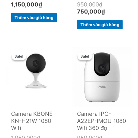
1,150,000
₫
950,000
₫
750,000
₫
Thêm vào giỏ hàng
Thêm vào giỏ hàng
Current
Original
Original
Current
price
price
price
price
Sale!
Sale!
Sale!
Sale!
is:
was:
was:
is:
750,000₫.
1,050,000₫.
950,000₫.
750,000₫.
Camera KBONE
Camera IPC-
KN-H21W 1080
A22EP-IMOU 1080
Wifi
Wifi 360 độ
1,050,000
₫
950,000
₫