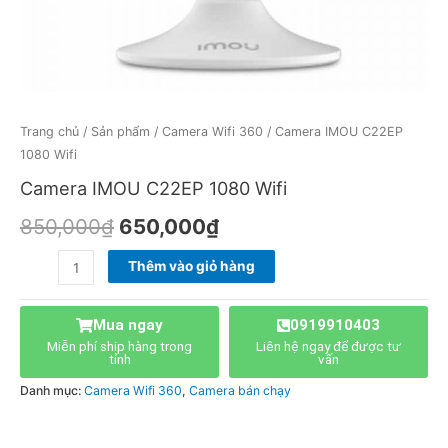
Trang chủ
/
Sản phẩm
/
Camera Wifi 360
/ Camera IMOU C22EP
1080 Wifi
Camera IMOU C22EP 1080 Wifi
850,000
₫
650,000
₫
Thêm vào giỏ hàng
Mua ngay
0919910403
Miễn phí ship hàng trong
Liên hệ ngay để được tư
tỉnh
vấn
Danh mục:
Camera Wifi 360
,
Camera bán chạy