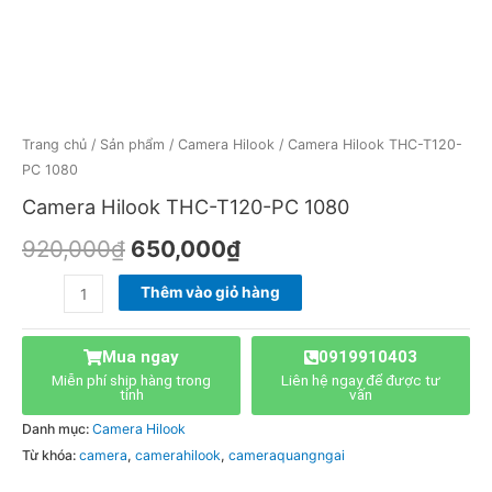
Trang chủ
/
Sản phẩm
/
Camera Hilook
/ Camera Hilook THC-T120-
PC 1080
Camera Hilook THC-T120-PC 1080
920,000
₫
650,000
₫
Thêm vào giỏ hàng
Mua ngay
0919910403
Miễn phí ship hàng trong
Liên hệ ngay để được tư
tỉnh
vấn
Danh mục:
Camera Hilook
Từ khóa:
camera
,
camerahilook
,
cameraquangngai