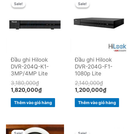
price
price
price
price
Sale!
Sale!
Sale!
Sale!
was:
is:
was:
is:
3,180,000₫.
1,820,000₫.
2,140,000₫
1,200,000
Đầu ghi Hilook
Đầu ghi Hilook
DVR-204Q-K1-
DVR-204G-F1-
3MP/4MP Lite
1080p Lite
3,180,000
₫
2,140,000
₫
1,820,000
₫
1,200,000
₫
Thêm vào giỏ hàng
Thêm vào giỏ hàng
Original
Current
Original
Current
Sale!
Sale!
Sale!
Sale!