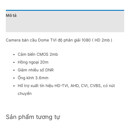
Mô tả
Đánh giá (0)
Camera bán cầu Dome TVI độ phân giải 1080 ( HD 2mb )
Cảm biến CMOS 2mb
Hồng ngoại 20m
Giảm nhiễu số DNR
Ống kính 3.6mm
Hổ trợ xuất tín hiệu HD-TVI, AHD, CVI, CVBS, có nút
chuyển
Sản phẩm tương tự
Original
Current
Original
Current