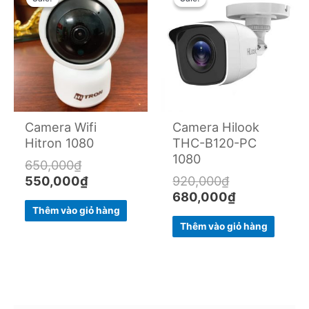
price
price
price
price
was:
is:
was:
is:
650,000₫.
550,000₫.
920,000₫.
680,000₫.
Camera Wifi
Camera Hilook
Hitron 1080
THC-B120-PC
1080
650,000
₫
550,000
₫
920,000
₫
680,000
₫
Thêm vào giỏ hàng
Thêm vào giỏ hàng