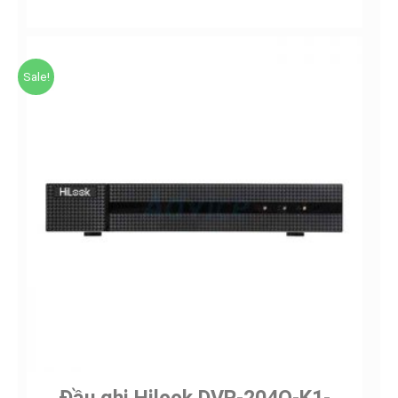
Sale!
Đầu ghi Hilook DVR-204Q-K1-