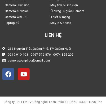
Camera Hikvision
Máy tính & Linh kiện
Camera KBvision
Ổ cứng - Nguồn Camera
Camera Wifi 360
Thiết bị mạng
Laptop cũ
Máy in & photo
LIÊN HỆ
285 Nguyễn Trãi, Quảng Phú, TP Quảng Ngãi
0919 910 403 - 0967 576 876 - 0974 855 205
cameratoanphuc@gmail.com
F
Y
a
o
c
u
e
t
b
u
o
b
Công ty TNHH MTV Công nghệ Toàn Phúc. GPDKKD: 4300810901 do