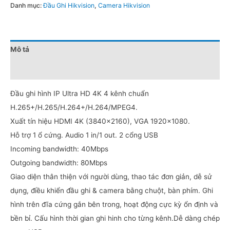
Danh mục:
Đầu Ghi Hikvision
,
Camera Hikvision
Mô tả
Đánh giá (0)
Đầu ghi hình IP Ultra HD 4K 4 kênh chuẩn
H.265+/H.265/H.264+/H.264/MPEG4.
Xuất tín hiệu HDMI 4K (3840×2160), VGA 1920×1080.
Hỗ trợ 1 ổ cứng. Audio 1 in/1 out. 2 cổng USB
Incoming bandwidth: 40Mbps
Outgoing bandwidth: 80Mbps
Giao diện thân thiện với người dùng, thao tác đơn giản, dễ sử
dụng, điều khiển đầu ghi & camera bằng chuột, bàn phím. Ghi
hình trên đĩa cứng gắn bên trong, hoạt động cực kỳ ổn định và
bền bỉ. Cấu hình thời gian ghi hinh cho từng kênh.Dễ dàng chép