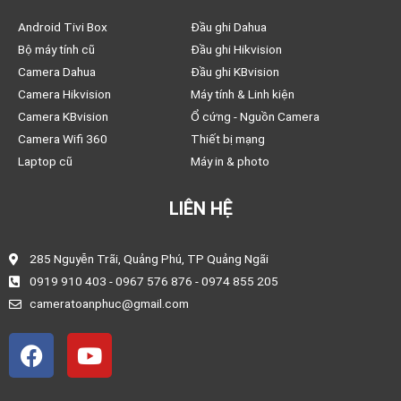
Android Tivi Box
Đầu ghi Dahua
Bộ máy tính cũ
Đầu ghi Hikvision
Camera Dahua
Đầu ghi KBvision
Camera Hikvision
Máy tính & Linh kiện
Camera KBvision
Ổ cứng - Nguồn Camera
Camera Wifi 360
Thiết bị mạng
Laptop cũ
Máy in & photo
LIÊN HỆ
285 Nguyễn Trãi, Quảng Phú, TP Quảng Ngãi
0919 910 403 - 0967 576 876 - 0974 855 205
cameratoanphuc@gmail.com
F
Y
a
o
c
u