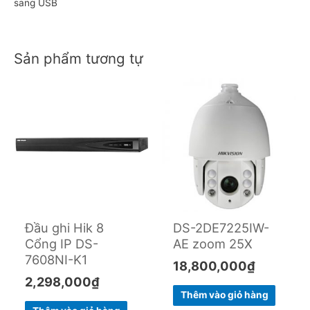
sang USB
Sản phẩm tương tự
Đầu ghi Hik 8
DS-2DE7225IW-
Cổng IP DS-
AE zoom 25X
7608NI-K1
18,800,000
₫
2,298,000
₫
Thêm vào giỏ hàng