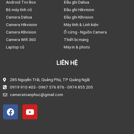
Android Tivi Box
Đầu ghi Dahua
Bộ máy tính cũ
Đầu ghi Hikvision
Camera Dahua
Đầu ghi KBvision
Camera Hikvision
Máy tính & Linh kiện
Camera KBvision
Ổ cứng - Nguồn Camera
Camera Wifi 360
Thiết bị mạng
Laptop cũ
Máy in & photo
LIÊN HỆ
285 Nguyễn Trãi, Quảng Phú, TP Quảng Ngãi
0919 910 403 - 0967 576 876 - 0974 855 205
cameratoanphuc@gmail.com
F
Y
a
o
c
u
e
t