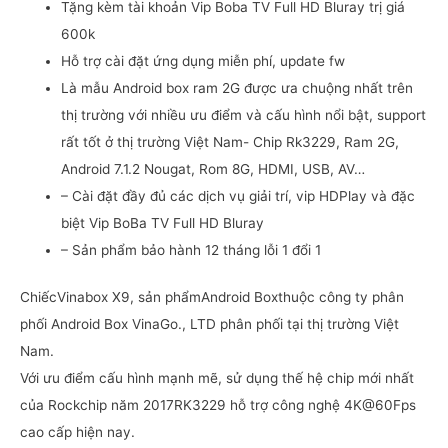
Tặng kèm tài khoản Vip Boba TV Full HD Bluray trị giá
600k
Hỗ trợ cài đặt ứng dụng miễn phí, update fw
Là mẫu Android box ram 2G được ưa chuộng nhất trên
thị trường với nhiều ưu điểm và cấu hình nổi bật, support
rất tốt ở thị trường Việt Nam- Chip Rk3229, Ram 2G,
Android 7.1.2 Nougat, Rom 8G, HDMI, USB, AV…
– Cài đặt đầy đủ các dịch vụ giải trí, vip HDPlay và đặc
biệt Vip BoBa TV Full HD Bluray
– Sản phẩm bảo hành 12 tháng lỗi 1 đổi 1
ChiếcVinabox X9, sản phẩmAndroid Boxthuộc công ty phân
phối Android Box VinaGo., LTD phân phối tại thị trường Việt
Nam.
Với ưu điểm cấu hình mạnh mẽ, sử dụng thế hệ chip mới nhất
của Rockchip năm 2017RK3229 hỗ trợ công nghệ 4K@60Fps
cao cấp hiện nay.