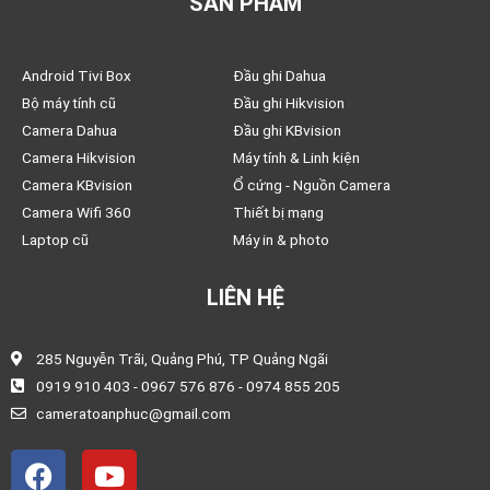
SẢN PHẨM
Android Tivi Box
Đầu ghi Dahua
Bộ máy tính cũ
Đầu ghi Hikvision
Camera Dahua
Đầu ghi KBvision
Camera Hikvision
Máy tính & Linh kiện
Camera KBvision
Ổ cứng - Nguồn Camera
Camera Wifi 360
Thiết bị mạng
Laptop cũ
Máy in & photo
LIÊN HỆ
285 Nguyễn Trãi, Quảng Phú, TP Quảng Ngãi
0919 910 403 - 0967 576 876 - 0974 855 205
cameratoanphuc@gmail.com
F
Y
a
o